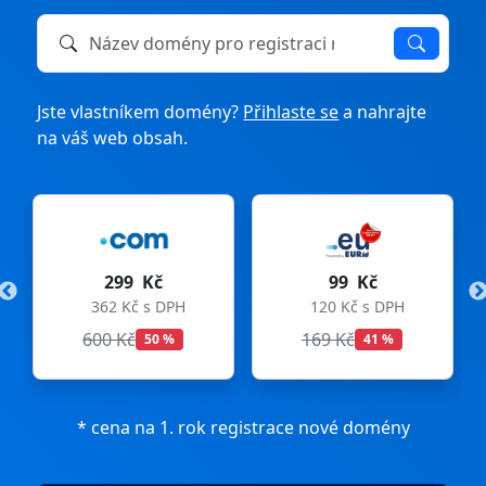
Název domény k registraci nebo převodu
Jste vlastníkem domény?
Přihlaste se
a nahrajte
na váš web obsah.
č
99 Kč
275 Kč
 DPH
120 Kč s DPH
333 Kč s DPH
169 Kč
299 Kč
 %
41 %
8 %
* cena na 1. rok registrace nové domény