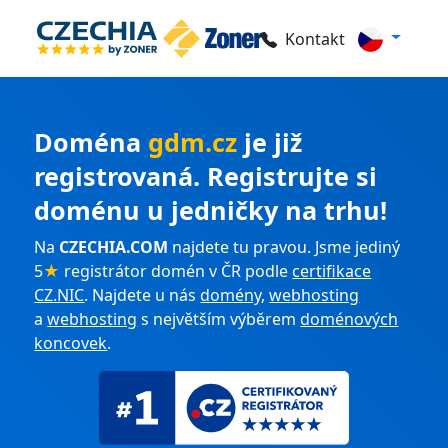
Kontakt
Doména
gdm.cz
je již
registrovaná. Registrujte si
doménu u jedničky na trhu!
Na
CZECHIA.COM
najdete tu pravou. Jsme jediný
5
★
registrátor domén v ČR podle
certifikace
CZ.NIC
. Najdete u nás
domény
,
webhosting
a
webhosting
s největším výběrem
doménových
koncovek
.